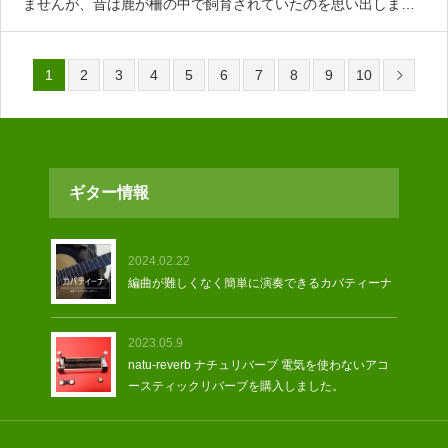
ませんが、昔は鹿が柵の中で飼育されていたのを思い出しま
す。参道も人は数人いるだけで静かな自然の中にある古い歴史
のある神社です。瀬和井（せがい）清和天皇産湯の清水とも
1
2
3
4
5
6
7
8
9
10
ギター情報
2024.02.22
編曲が難しくなく簡単に演奏できるカバティーナ
2023.05.9
natu-reverb ナチュリバーブ 電気を使わないアコ
ースティックリバーブを購入しました。