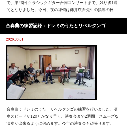
で、第23回 クラシックギター合同コンサートまで、残り後1週
間となりました。今日、夜の練習は藤井敬吾先生の指導の日で
した。アニメソングを中心とした曲を、ソレイユは演奏しま
す。ギタークラブ「ソレイユ」主催 クラシックギターによる
合奏曲の練習記録：ドレミのうたとリベルタンゴ
独奏・
2026.06.01
合奏曲：ドレミのうた リベルタンゴの練習を行いました。演
奏スピードが120とかなり早く、演奏会まで2週間！スムーズな
演奏が出来るように努めます。今年の演奏会も頑張ります。