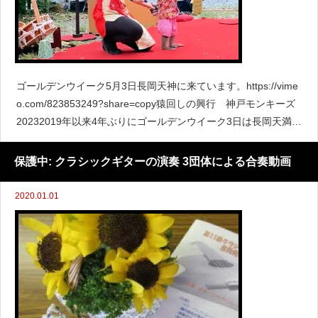
ゴールデンウイーク5月3日長岡天神に来ています。https://vime
o.com/823853249?share=copy猿回しの興行 神戸モンキーズ
20232019年以来4年ぶりにゴールデンウイーク3日は長岡天満宮
に行ってきました。コロナ前の4年前も神戸モンキーズの猿回し
興
保護中: クラシックギターの演奏 3団体による合奏動画
2020.01.01