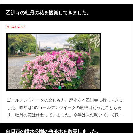
乙訓寺の牡丹の花を観賞してきました。
2024.04.30
ゴールデンウイークの楽しみ方、歴史ある乙訓寺に行ってきま
した。昨年は㋄のゴールデンウイークの最終日だったこともあ
り、牡丹の花は終わっていました。今年は未だ咲いていて良か
ったです。１．色違いの牡丹の花をご覧ください。乙訓寺の牡
丹の花②乙訓寺の牡丹の花⑤乙訓寺の牡丹の
向日市の噴水公園の桜並木を散策しました。