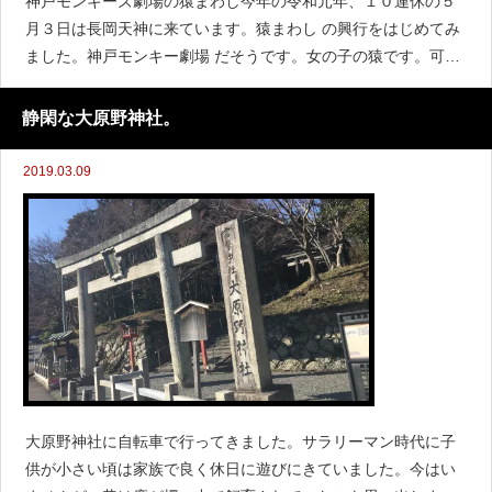
神戸モンキーズ劇場の猿まわし今年の令和元年、１０連休の５
月３日は長岡天神に来ています。猿まわし の興行をはじめてみ
ました。神戸モンキー劇場 だそうです。女の子の猿です。可愛
いですね〜たくさんのお客さんが周りを囲み笑いがあり、楽し
い広場になり皆さん過ごされていました。本日は快晴で日差
静閑な大原野神社。
2019.03.09
大原野神社に自転車で行ってきました。サラリーマン時代に子
供が小さい頃は家族で良く休日に遊びにきていました。今はい