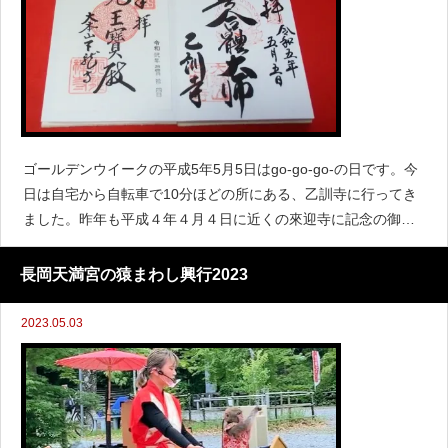
ゴールデンウイークの平成5年5月5日はgo-go-go-の日です。今
日は自宅から自転車で10分ほどの所にある、乙訓寺に行ってき
ました。昨年も平成４年４月４日に近くの來迎寺に記念の御朱
印をいただきましたが、毎年恒例行事になりました。平成4年4
月4日來迎寺の御朱印◎乙訓寺の散策のさいの写
長岡天満宮の猿まわし興行2023
2023.05.03